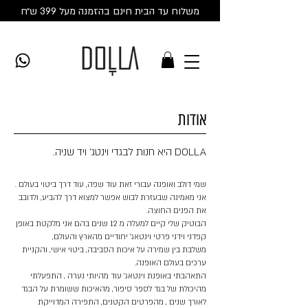
משלוח עד הבית חינם בהזמנה מעל 399 ש״ח
אודות
DOLLA היא חנות לבגדי וינטג' ויד שניה.
שמי דולב ואופנה עבורי זאת עוד שפה, עוד דרך ביטוי בעולם .
אני מאמינה שבעזרת לבוש אפשר למצוא דרך להביע, ולדובב
את הפנים החוצה.
הבוטיק שלי קיים למעלה מ 12 שנים בהם אני מלקטת באופן
קפדני וידני פרטי וינטאג' יחודיים מהארץ והעולם,
משלבת בין שמירה על איכות הסביבה, ביטוי אישי, והקניית
ערכים בעולם האופנה.
התאהבתי באופנת וינטאג' עוד מהיותי נערה , התפעלתי
מהיכולת של בגד לספר סיפור, מהאיכות ששומרת על הבגד
לאורך שנים , מהפרטים הקטנים, התפירה המדוייקת