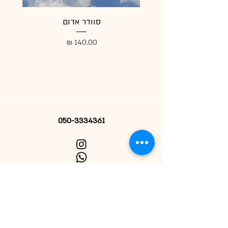
סוודר אדום
מעיל
מחיר
050-3334361
הרשמי לניוזלטר