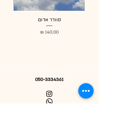
סוודר אדום
מעיל
מחיר
050-3334361
הרשמי לניוזלטר