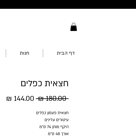
דף הבית
חנות
חצאית כפלים
מחיר
מח
 ‏180.00 ‏₪ 
רגיל
מב
חצאית פעמון כפלים
עיטורים עדינים
היקף מותן 74 ס"מ
אורך 48 ס"מ