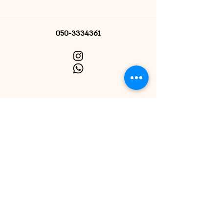
050-3334361
הרשמי לניוזלטר
אני מאשרת קבלת דיוור
שליחה