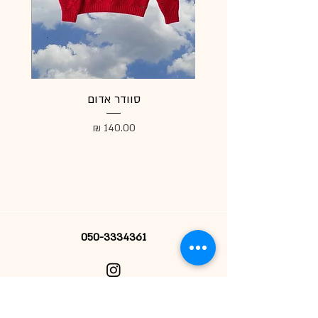
סוודר אדום
מעיל
מחיר
050-3334361