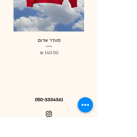
סוודר אדום
מעיל
מחיר
050-3334361