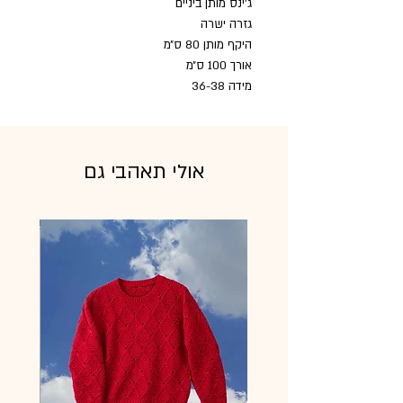
ג׳ינס מותן ביניים
גזרה ישרה
היקף מותן 80 ס״מ
אורך 100 ס״מ
מידה 36-38
אולי תאהבי גם