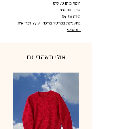
היקף מותן 70 ס״מ
אורך 108 ס״מ
מידה 34-36
מתעניינת בפריט? צריכה ייעוץ?
דברי איתי
בווטסאפ
אולי תאהבי גם