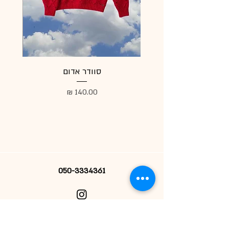
סוודר אדום
מעיל
מחיר
050-3334361