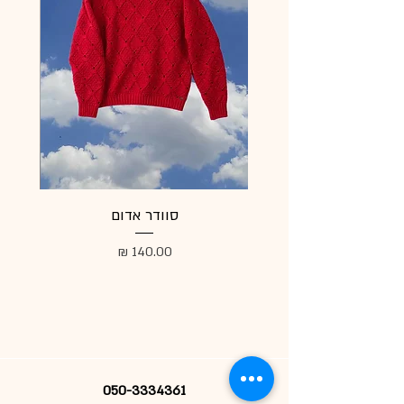
סוודר אדום
מעיל
מחיר
050-3334361