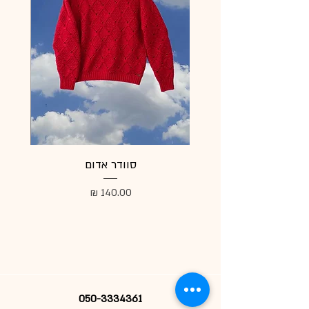
סוודר אדום
מעיל
מחיר
050-3334361