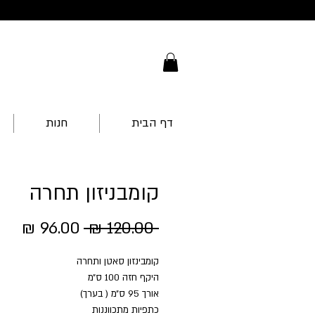
דף הבית
חנות
קומבניזון תחרה
מחיר
מחי
 ‏120.00 ‏₪ 
רגיל
מבצ
קומבינזון סאטן ותחרה
היקף חזה 100 ס״מ
אורך 95 ס״מ ( בערך)
כתפיות מתכווננות