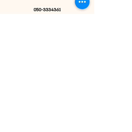
050-3334361
הרשמי לניוזלטר
אני מאשרת קבלת דיוור
שליחה