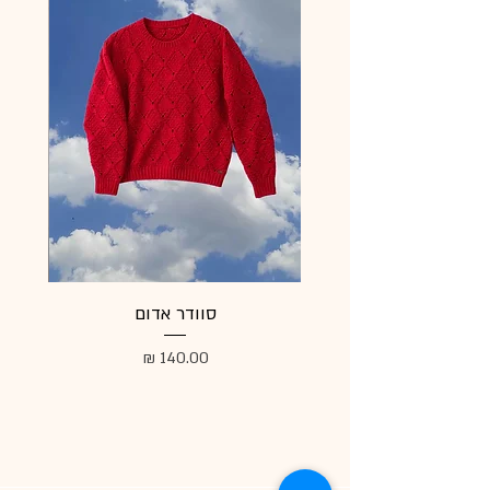
סוודר אדום
מעיל
מחיר