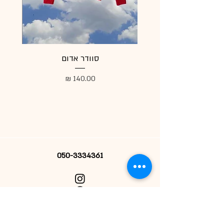
סוודר אדום
מעיל
מחיר
050-3334361