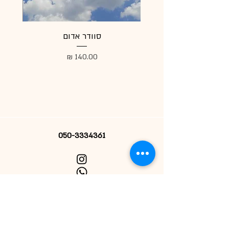
סוודר אדום
מעיל
מחיר
050-3334361
הרשמי לניוזלטר