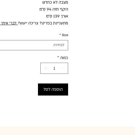
מצבה לא כחדש
היקף חזה 94 ס״מ
אורך 139 ס״מ
מתעניינת בפריט? צריכה ייעוץ?
דברי איתי 
*
Size
לבחירה
כמות
*
הוספה לסל