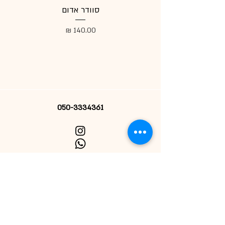
סוודר אדום
מעיל
מחיר
050-3334361
הרשמי לניוזלטר